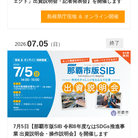
ェクト」出資説明会・記者発表会】を開催します
島根県庁現地 ＆ オンライン開催
07.05
終了
2026.
（日）
7月5日【那覇市版SIB 令和8年度なはSDGs推進事
業 出資説明会・操作説明会】を開催します