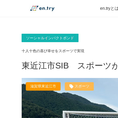
en.tryと
ソーシャルインパクトボンド
十人十色の喜び幸せをスポーツで実現
東近江市SIB スポー
滋賀県東近江市
スポーツ