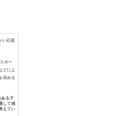
かい応援
をスポー
などによ
を高める
のある子
通して感
考えてい