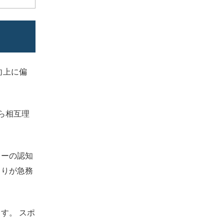
向上に偏
ら相互理
ターの認知
くりが急務
す。 スポ