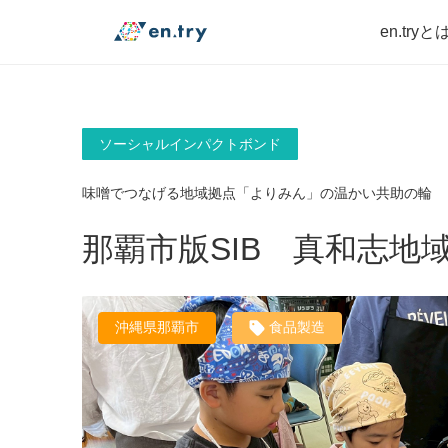
en.tryと
ソーシャルインパクトボンド
味噌でつなげる地域拠点「よりみん」の温かい共助の輪
那覇市版SIB 真和志
沖縄県那覇市
食品製造